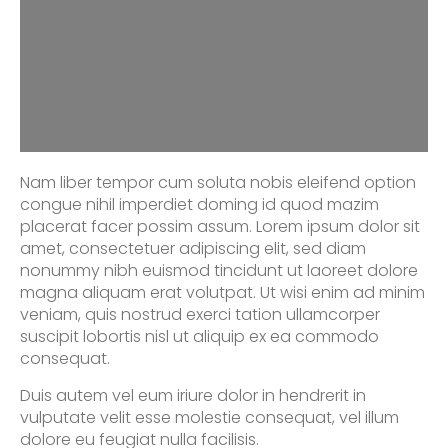
HEALTH &
WELLNESS
CONSULTANT
Nam liber tempor cum soluta nobis eleifend option
congue nihil imperdiet doming id quod mazim
placerat facer possim assum. Lorem ipsum dolor sit
amet, consectetuer adipiscing elit, sed diam
nonummy nibh euismod tincidunt ut laoreet dolore
magna aliquam erat volutpat. Ut wisi enim ad minim
veniam, quis nostrud exerci tation ullamcorper
suscipit lobortis nisl ut aliquip ex ea commodo
consequat.
Duis autem vel eum iriure dolor in hendrerit in
vulputate velit esse molestie consequat, vel illum
dolore eu feugiat nulla facilisis.