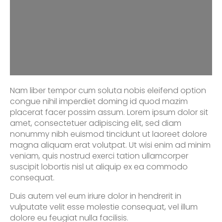
HEALTH &
WELLNESS
CONSULTANT
Nam liber tempor cum soluta nobis eleifend option
congue nihil imperdiet doming id quod mazim
placerat facer possim assum. Lorem ipsum dolor sit
amet, consectetuer adipiscing elit, sed diam
nonummy nibh euismod tincidunt ut laoreet dolore
magna aliquam erat volutpat. Ut wisi enim ad minim
veniam, quis nostrud exerci tation ullamcorper
suscipit lobortis nisl ut aliquip ex ea commodo
consequat.
Duis autem vel eum iriure dolor in hendrerit in
vulputate velit esse molestie consequat, vel illum
dolore eu feugiat nulla facilisis.